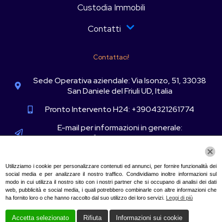
Custodia Immobili
Contatti
Contattaci!
Sede Operativa aziendale: Via Isonzo, 51, 33038
San Daniele del Friuli UD, Italia
Pronto Intervento H24: +3904321261774
E-mail per informazioni in generale:
info@privapol.com
Questo sito web utilizza i cookie!
Informazioni commerciali e preventivi:
commerciale@privapol.com
Utilizziamo i cookie per personalizzare contenuti ed annunci, per fornire funzionalità dei
social media e per analizzare il nostro traffico. Condividiamo inoltre informazioni sul
modo in cui utilizza il nostro sito con i nostri partner che si occupano di analisi dei dati
Informazioni amministrative:
web, pubblicità e social media, i quali potrebbero combinarle con altre informazioni che
amministrazione@privapol.com
ha fornito loro o che hanno raccolto dal suo utilizzo dei loro servizi.
Leggi di più
Il supporto telefonico è attivo dal Lunedì al
Accetta selezionato
Rifiuta
Informazioni sui cookie